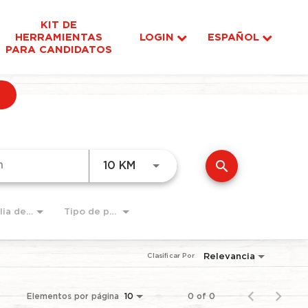
KIT DE
HERRAMIENTAS
LOGIN
ESPAÑOL
PARA CANDIDATOS
search
JOBS.DISTANCEUNITS_SCRE
10 KM
Familia de Puestos
Tipo de pago:
Relevancia
Clasificar Por
Elementos por página
0 of 0
10