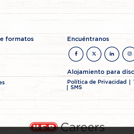
de formatos
Encuéntranos
facebook
x
linkedin
in
Alojamiento para dis
Política de Privacidad
es
SMS