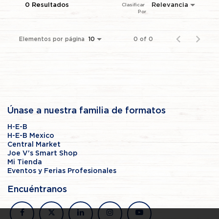
0 Resultados
Relevancia
Clasificar 
Por
Elementos por página
0 of 0
10
Únase a nuestra familia de formatos
H-E-B
H-E-B Mexico
Central Market
Joe V's Smart Shop
Mi Tienda
Eventos y Ferias Profesionales
Encuéntranos
facebook
x
linkedin
instagram
youtube