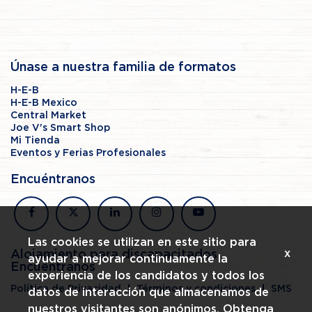
Únase a nuestra familia de formatos
H-E-B
H-E-B Mexico
Central Market
Joe V's Smart Shop
Mi Tienda
Eventos y Ferias Profesionales
Encuéntranos
facebook
x
linkedin
instagram
youtube
Las cookies se utilizan en este sitio para
x
Alojamiento para discapacitados
ayudar a mejorar continuamente la
Encuéntranos
experiencia de los candidatos y todos los
Política de Privacidad
Términos y condiciones
SMS
datos de interacción que almacenamos de
nuestros visitantes son anónimos. Obtenga