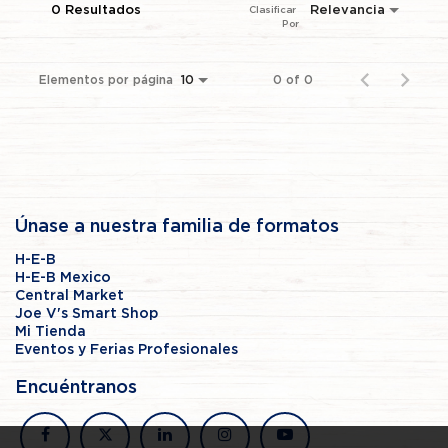
0 Resultados
Relevancia
Clasificar 
Por
Elementos por página
0 of 0
10
Únase a nuestra familia de formatos
H-E-B
H-E-B Mexico
Central Market
Joe V's Smart Shop
Mi Tienda
Eventos y Ferias Profesionales
Encuéntranos
facebook
x
linkedin
instagram
youtube