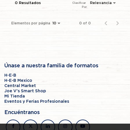
0 Resultados
Relevancia
Clasificar 
Por
Elementos por página
0 of 0
10
Únase a nuestra familia de formatos
H-E-B
H-E-B Mexico
Central Market
Joe V's Smart Shop
Mi Tienda
Eventos y Ferias Profesionales
Encuéntranos
facebook
x
linkedin
instagram
youtube