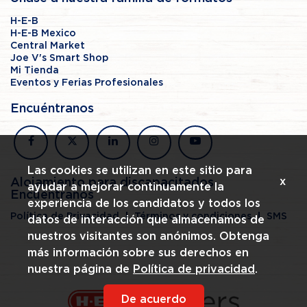
H-E-B
H-E-B Mexico
Central Market
Joe V's Smart Shop
Mi Tienda
Eventos y Ferias Profesionales
Encuéntranos
facebook
x
linkedin
instagram
youtube
Las cookies se utilizan en este sitio para
x
Alojamiento para discapacitados
ayudar a mejorar continuamente la
Encuéntranos
experiencia de los candidatos y todos los
Política de Privacidad
Términos y condiciones
SMS
datos de interacción que almacenamos de
nuestros visitantes son anónimos. Obtenga
más información sobre sus derechos en
nuestra página de
Política de privacidad
.
De acuerdo