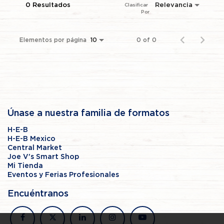
0 Resultados
Relevancia
Clasificar 
Por
Elementos por página
0 of 0
10
Únase a nuestra familia de formatos
H-E-B
H-E-B Mexico
Central Market
Joe V's Smart Shop
Mi Tienda
Eventos y Ferias Profesionales
Encuéntranos
facebook
x
linkedin
instagram
youtube