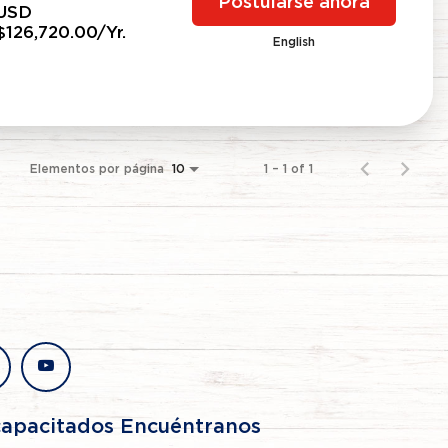
Postularse ahora
USD
$126,720.00/Yr.
English
Elementos por página
1 – 1 of 1
10
stagram
youtube
capacitados Encuéntranos