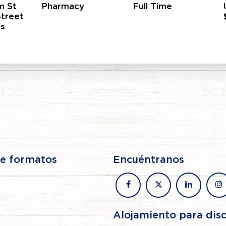
m St
Pharmacy
Full Time
Street
as
de formatos
Encuéntranos
facebook
x
linkedin
in
Alojamiento para dis