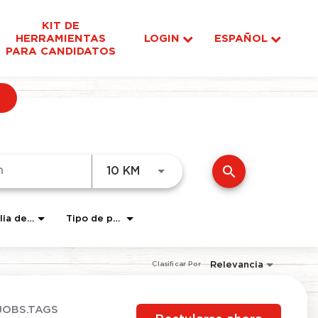
KIT DE
HERRAMIENTAS
LOGIN
ESPAÑOL
PARA CANDIDATOS
search
JOBS.DISTANCEUNITS_SCRE
10 KM
Familia de Puestos
Tipo de pago:
Relevancia
Clasificar Por
JOBS.TAGS