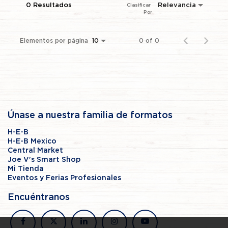
0 Resultados
Relevancia
Clasificar 
Por
Elementos por página
0 of 0
10
Únase a nuestra familia de formatos
H-E-B
H-E-B Mexico
Central Market
Joe V's Smart Shop
Mi Tienda
Eventos y Ferias Profesionales
Encuéntranos
facebook
x
linkedin
instagram
youtube